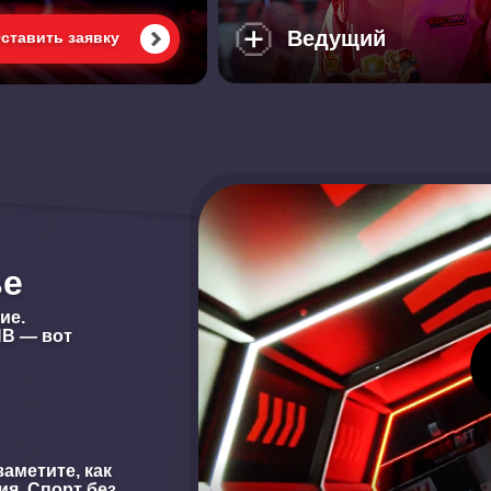
Ведущий
ставить заявку
ье
ие.
ЙВ — вот
аметите, как
я. Спорт без