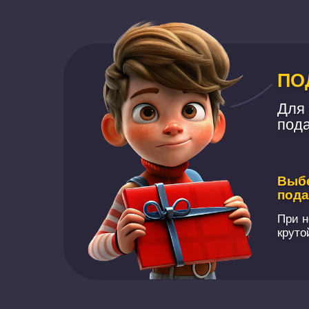
ПО
Для 
пода
Выбе
пода
При н
круто