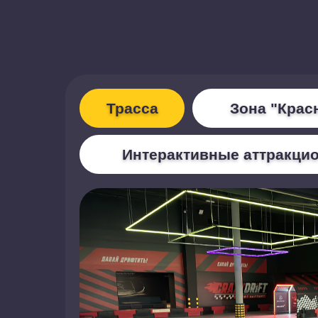
Трасса
Зона "Крас
Интерактивные аттракци