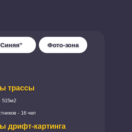
"Синяя"
Фото-зона
ы трассы
- 515м2
тников - 16 чел
ы дрифт-картинга