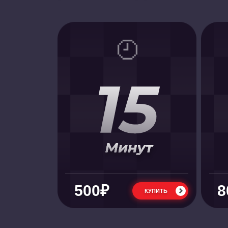
500₽
8
КУПИТЬ